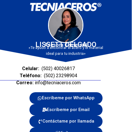
LISSETT DELGADO
Asesora Comercial
«Te ayudo a encontrar el acero y el material
ideal para tu industria»
Celular:
(502) 40026817
Teléfono:
(502) 23298904
Correo:
info@tecniaceros.com
Escríbeme por WhatsApp
Escríbeme por Email
Contáctame por llamada