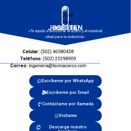
JOSÉ ITEN
INGENIERÍA
«Te ayudo a encontrar el acero y el material
ideal para tu industria»
Celular:
(502) 46580438
Teléfono:
(502) 23298909
Correo:
ingenieria@tecniaceros.com
Escríbeme por WhatsApp
Escríbeme por Email
Contáctame por llamada
Visítame
Descarga nuestro